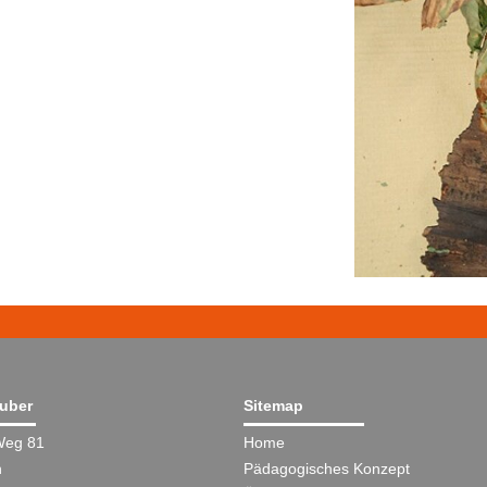
äuber
Sitemap
Weg 81
Home
n
Pädagogisches Konzept