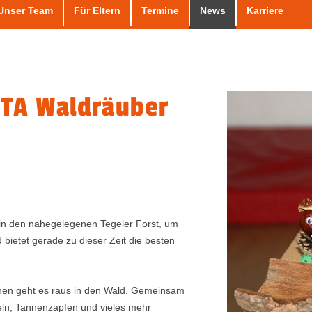
Unser Team
Für Eltern
Termine
News
Karriere
ITA Waldräuber
n den nahegelegenen Tegeler Forst, um
 bietet gerade zu dieser Zeit die besten
hen geht es raus in den Wald. Gemeinsam
eln, Tannenzapfen und vieles mehr