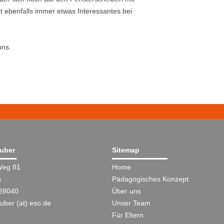
 ebenfalls immer etwas Interessantes bei
uns.
äuber
Sitemap
Weg 81
Home
n
Pädagogisches Konzept
28040
Über uns
uber (at) eso.de
Unser Team
Für Eltern