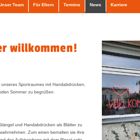
Unser Team
Für Eltern
Termine
News
Karriere
er willkommen!
er unseres Sportraumes mit Handabdrücken,
enden Sommer zu begrüßen.
Stängel und Handabdrücken als Blätter zu
e wahrnehmen. Zum einen bemalten sie ihre
nd des Aufstreichens mit dem Pinsel sehr